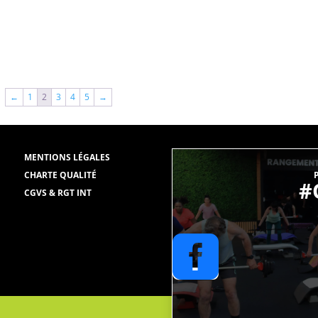
←
1
2
3
4
5
→
MENTIONS LÉGALES
CHARTE QUALITÉ
P
#
CGVS & RGT INT
