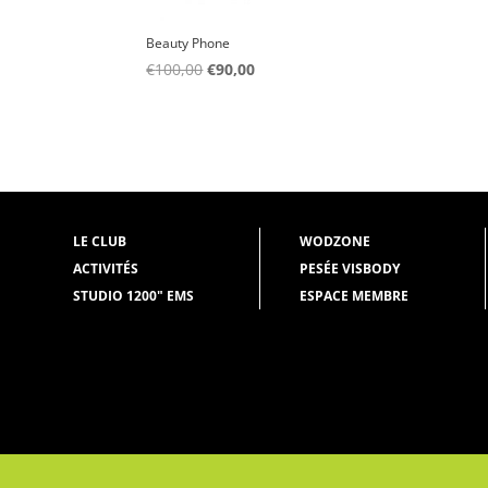
Beauty Phone
Le
Le
€
100,00
€
90,00
prix
prix
initial
actuel
était :
est :
€100,00.
€90,00.
LE CLUB
WODZONE
ACTIVITÉS
PESÉE VISBODY
STUDIO 1200" EMS
ESPACE MEMBRE